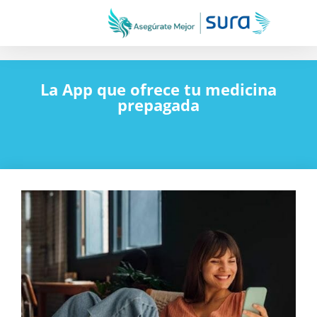
La App que ofrece tu medicina
prepagada