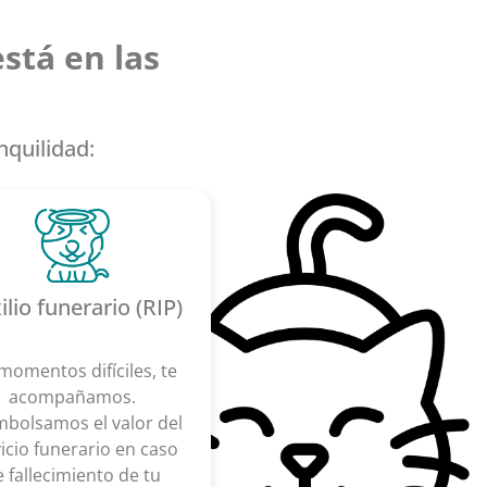
stá en las
nquilidad:
ilio funerario (RIP)
momentos difíciles, te
acompañamos.
bolsamos el valor del
icio funerario en caso
 fallecimiento de tu