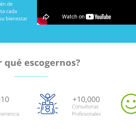
ién de
uta cada
su bienestar
r qué escogernos?
+
10
+
10,000
Consultorias
periencia
Profesionales