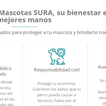
Mascotas SURA, su bienestar e
mejores manos
ados para proteger a tu mascota y brindarte tra
Aux
édico
Responsabilidad civil
ado
En 
e dónde
Protege tu economía.
ascota.
Cubrimos los daños que tu
Reem
na red
perro pueda causar a
serv
ta en las
terceros, hasta por el
de
ades del