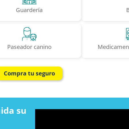
Guardería
Paseador canino
Medicament
Compra tu seguro
ida su