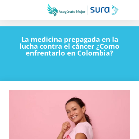
La medicina prepagada en la
lucha contra el cáncer ¿Como
enfrentarlo en Colombia?