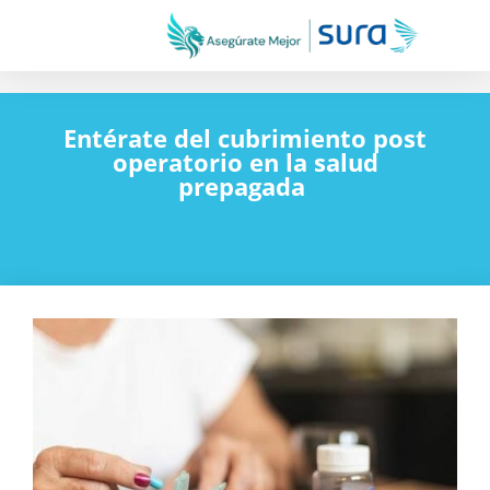
Entérate del cubrimiento post
operatorio en la salud
prepagada