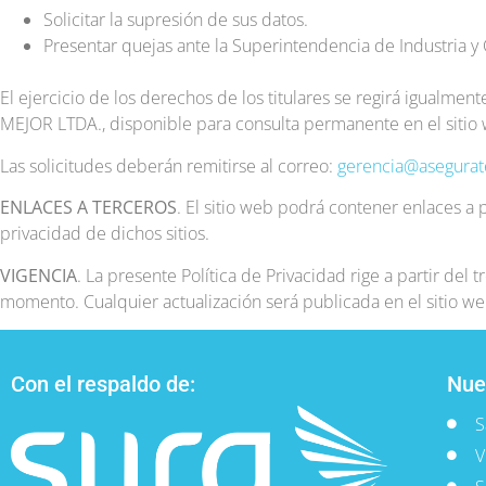
Solicitar la supresión de sus datos.
Presentar quejas ante la Superintendencia de Industria y
El ejercicio de los derechos de los titulares se regirá igualm
MEJOR LTDA., disponible para consulta permanente en el sitio w
Las solicitudes deberán remitirse al correo:
gerencia@asegura
ENLACES A TERCEROS
. El sitio web podrá contener enlaces 
privacidad de dichos sitios.
VIGENCIA
. La presente Política de Privacidad rige a partir del 
momento. Cualquier actualización será publicada en el sitio we
Con el respaldo de:
Nue
S
V