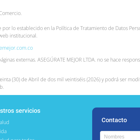
 Comercio.
ente por lo establecido en la Política de Tratamiento de Datos 
eb institucional.
temejor.com.co
a páginas externas. ASEGÚRATE MEJOR LTDA. no se hace responsa
treinta (30) de Abril de dos mil veintiséis (2026) y podrá ser mod
b.
stros servicios
Contacto
alud
ida