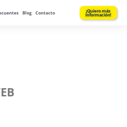
¡Quiero más
ecuentes
Blog
Contacto
información!
WEB