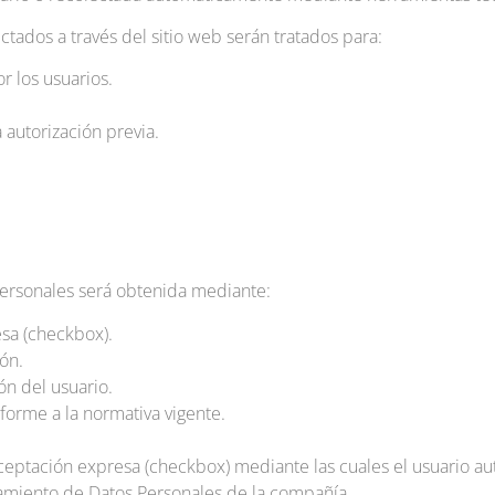
ctados a través del sitio web serán tratados para:
r los usuarios.
 autorización previa.
personales será obtenida mediante:
esa (checkbox).
ón.
ón del usuario.
orme a la normativa vigente.
ceptación expresa (checkbox) mediante las cuales el usuario aut
atamiento de Datos Personales de la compañía.