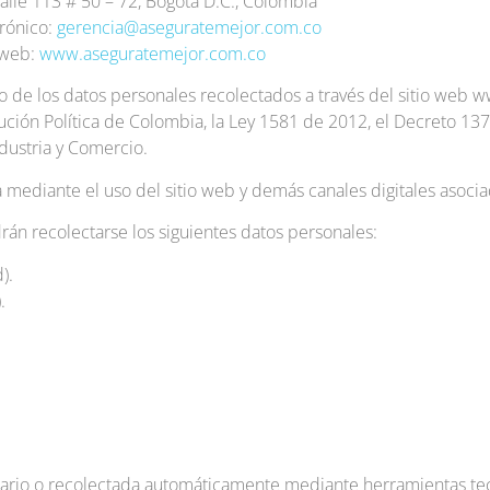
alle 113 # 50 – 72, Bogotá D.C., Colombia
rónico:
gerencia@aseguratemejor.com.co
 web:
www.aseguratemejor.com.co
ento de los datos personales recolectados a través del sitio we
tución Política de Colombia, la Ley 1581 de 2012, el Decreto 13
dustria y Comercio.
a mediante el uso del sitio web y demás canales digitales asocia
drán recolectarse los siguientes datos personales:
).
.
uario o recolectada automáticamente mediante herramientas tec