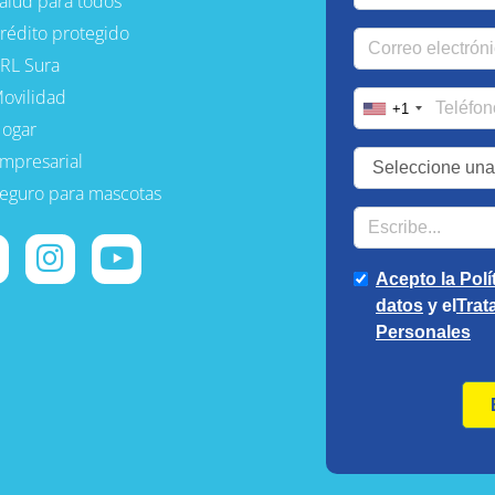
alud para todos
rédito protegido
RL Sura
ovilidad
ogar
mpresarial
eguro para mascotas