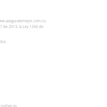
b www.aseguratemejor.com.co,
77 de 2013, la Ley 1266 de
dos.
nológicas.