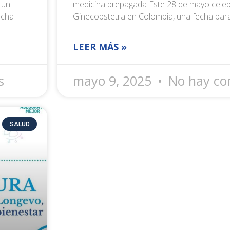
 un
medicina prepagada Este 28 de mayo celeb
echa
Ginecobstetra en Colombia, una fecha par
LEER MÁS »
s
mayo 9, 2025
No hay co
SALUD