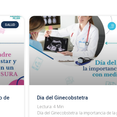
SALUD
o de
Dia del Ginecobstetra
Lectura:
4
Min
Día del Ginecobstetra: la importancia de l