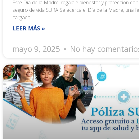
Este Día de la Madre, regálale bienestar y protección con
seguro de vida SURA Se acerca el Día de la Madre, una f
cargada
LEER MÁS »
mayo 9, 2025
No hay comentario