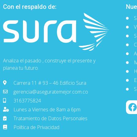
Con el respaldo de:
Nue
S
V
S
C
A
Analiza el pasado , construye el presente y
M
planea tu futuro.
H
E
Carrera 11 # 93 – 46 Edificio Sura
S
gerencia@aseguratemejor.com.co
3163775824
Lunes a Viernes de 8am a 6pm
Tratamiento de Datos Personales
Política de Privacidad