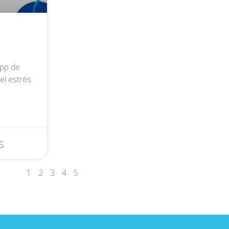
app de
el estrés
s
1
2
3
4
5