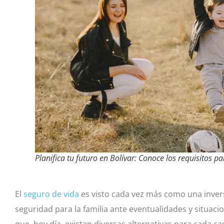
Planifica tu futuro en Bolívar: Conoce los requisitos p
El
seguro de vida
es visto cada vez más como una invers
seguridad para la familia ante eventualidades y situaci
que, hoy día, existan diversas alternativas para cada c