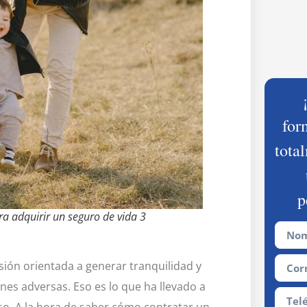
for
tota
p
ara adquirir un seguro de vida 3
ión orientada a generar tranquilidad y
ones adversas. Eso es lo que ha llevado a
aso. A la hora de saber cómo contratar un