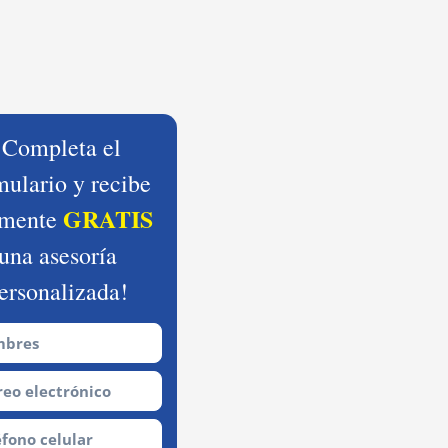
¡Completa el
mulario y recibe
GRATIS
lmente
una asesoría
ersonalizada!