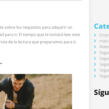
Cat
e sobre los requisitos para adquirir un
d para ti. El tiempo que te tomará leer este
Empre
masc
ruta de la lectura que preparamos para ti.
Mate
Segur
Segur
r
Segur
Segur
Segur
Síg