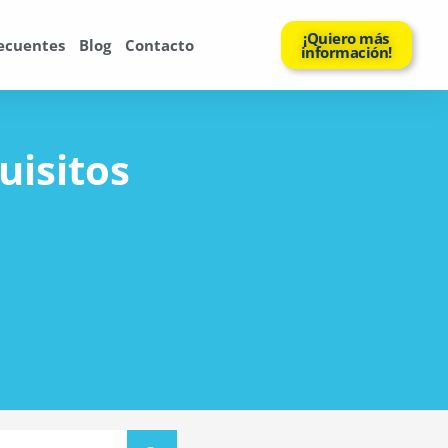
¡Quiero más
ecuentes
Blog
Contacto
información!
uisitos