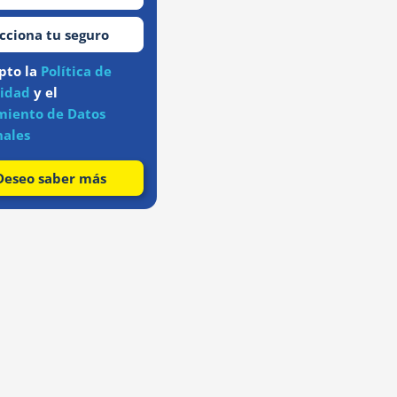
pto la
Política de
cidad
y el
miento de Datos
nales
Deseo saber más