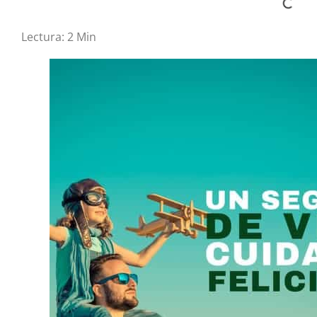
Lectura:
2
Min