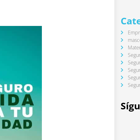
Cat
Empre
masc
Mate
Segur
Segur
Segur
Segur
Segur
Síg