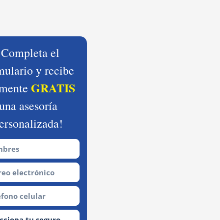
¡Completa el
mulario y recibe
GRATIS
lmente
una asesoría
ersonalizada!