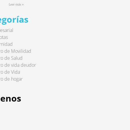
Leer más »
egorías
sarial
otas
rnidad
o de Movilidad
o de Salud
o de vida deudor
o de Vida
o de hogar
uenos