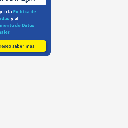
pto la
Política de
cidad
y el
miento de Datos
nales
Deseo saber más