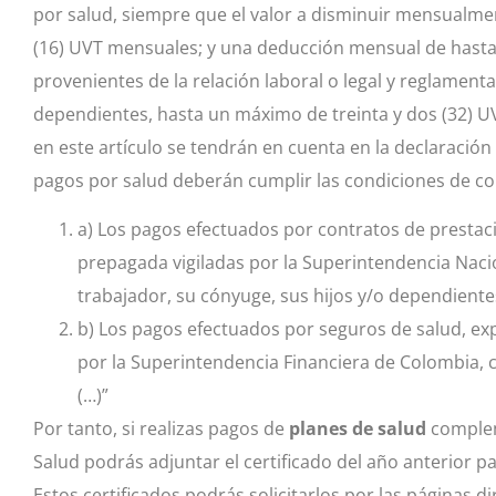
por salud, siempre que el valor a disminuir mensualmen
(16) UVT mensuales; y una deducción mensual de hasta e
provenientes de la relación laboral o legal y reglament
dependientes, hasta un máximo de treinta y dos (32) U
en este artículo se tendrán en cuenta en la declaración
pagos por salud deberán cumplir las condiciones de co
a) Los pagos efectuados por contratos de prestac
prepagada vigiladas por la Superintendencia Naci
trabajador, su cónyuge, sus hijos y/o dependiente
b) Los pagos efectuados por seguros de salud, ex
por la Superintendencia Financiera de Colombia, co
(…)”
Por tanto, si realizas pagos de
planes de salud
complem
Salud podrás adjuntar el certificado del año anterior p
Estos certificados podrás solicitarlos por las páginas di